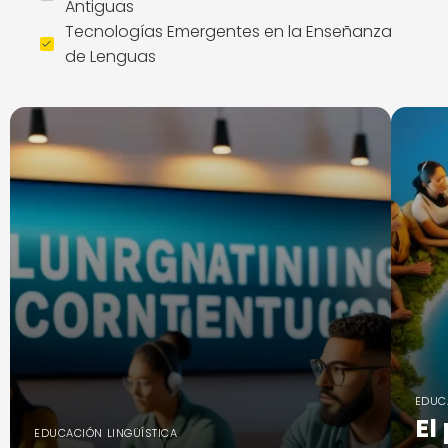
Antiguas
Tecnologías Emergentes en la Enseñanza
de Lenguas
EDUC
El
EDUCACIÓN LINGÜÍSTICA