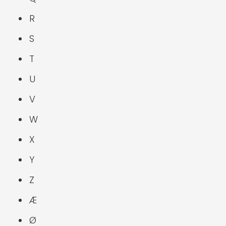
R
S
T
U
V
W
X
Y
Z
Æ
Ø