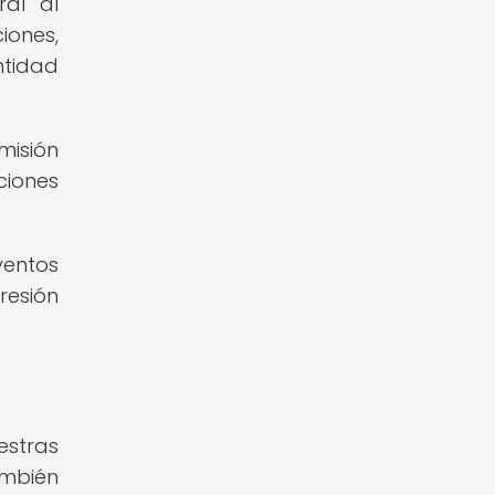
ral al
iones,
ntidad
isión
ciones
ventos
resión
estras
ambién