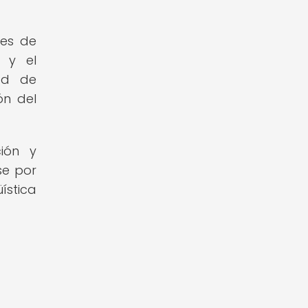
res de
 y el
dad de
ón del
ción y
se por
ística