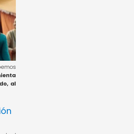
ebemos
mienta
do, al
ión