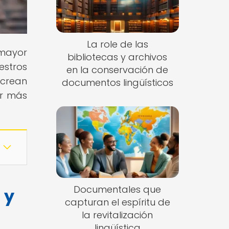
La role de las
 mayor
bibliotecas y archivos
estros
en la conservación de
 crean
documentos lingüísticos
er más
Documentales que
 y
capturan el espíritu de
la revitalización
lingüística