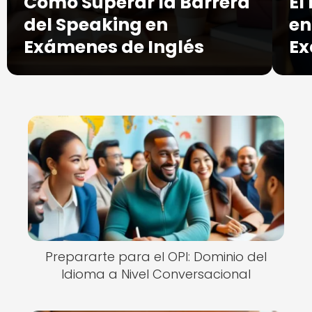
Cómo Superar la Barrera
El
del Speaking en
en
Exámenes de Inglés
Ex
Prepararte para el OPI: Dominio del
Idioma a Nivel Conversacional